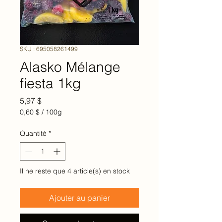
SKU : 695058261499
Alasko Mélange
fiesta 1kg
Prix
5,97 $
0,60 $
/
100g
0,60 $
pour
Quantité
*
100
Grammes
Il ne reste que 4 article(s) en stock
Ajouter au panier