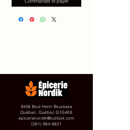
Commander et payer
Accueil
À propos de
Contact
Achetez en ligne
9456 Boul Henri Bourassa
Québec, Québec G1G4E6
epicerienordik@outlook.com
(581) 984-8821