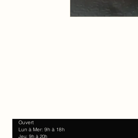
Accueil
À 
Ouvert
Lun à Mer: 9h à 18h
Jeu: 9h à 20h