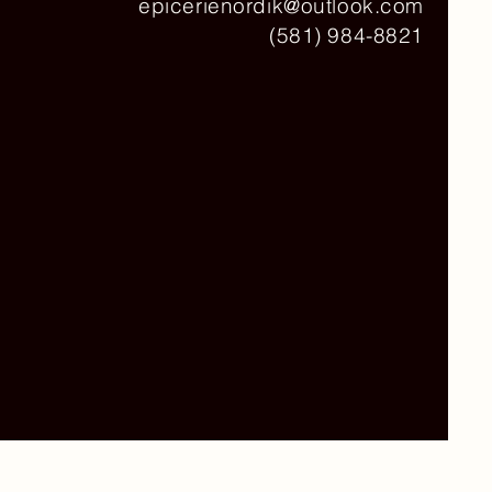
epicerienordik@outlook.com
(581) 984-8821