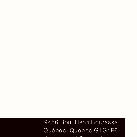
Contact
9456 Boul Henri Bourassa
Québec, Québec G1G4E6