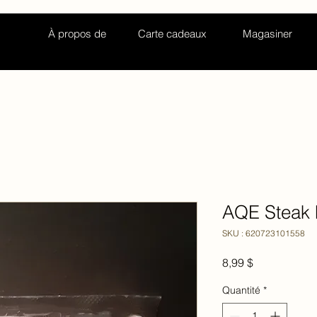
À propos de
Carte cadeaux
Magasiner
AQE Steak h
SKU : 620723101558
Prix
8,99 $
Quantité
*