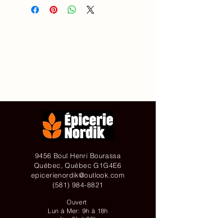
Accueil
À propos de
Contact
Achetez en ligne
9456 Boul Henri Bourassa
Québec, Québec G1G4E6
epicerienordik@outlook.com
(581) 984-8821
Ouvert
Lun à Mer: 9h à 18h