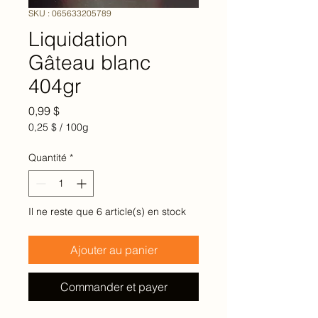
SKU : 065633205789
Liquidation
Gâteau blanc
404gr
Prix
0,99 $
0,25 $
/
100g
0,25 $
pour
Quantité
*
100
Grammes
Il ne reste que 6 article(s) en stock
Ajouter au panier
Commander et payer