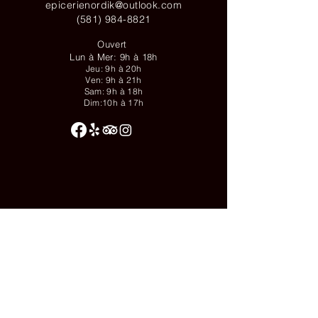
epicerienordik@outlook.com
(581) 984-8821
Ouvert
Lun à Mer: 9h à 18h
Jeu: 9h à 20h
Ven: 9h à 21h
Sam: 9h à 18h
Dim:10h à 17h