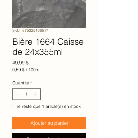
SKU : 675325106517
Bière 1664 Caisse
de 24x355ml
Prix
49,99 $
0,59 $
/
100ml
0,59 $
pour
Quantité
*
100
Millilitres
Il ne reste que 1 article(s) en stock
Ajouter au panier