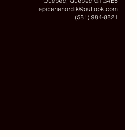
Québec, Québec G1G4E6
epicerienordik@outlook.com
(581) 984-8821