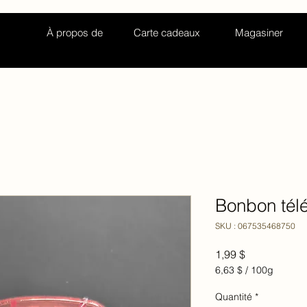
À propos de
Carte cadeaux
Magasiner
Bonbon tél
SKU : 067535468750
Prix
1,99 $
6,63 $
/
100g
6,63 $
pour
Quantité
*