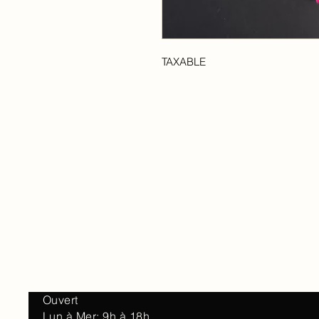
TAXABLE
Accueil
À 
Ouvert
Lun à Mer: 9h à 18h