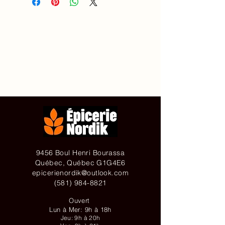
Accueil
À propos de
Contact
Achetez en ligne
9456 Boul Henri Bourassa
Québec, Québec G1G4E6
epicerienordik@outlook.com
(581) 984-8821
Ouvert
Lun à Mer: 9h à 18h
Jeu: 9h à 20h