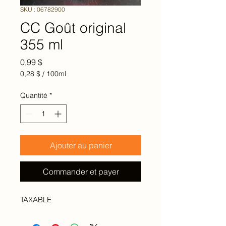
SKU : 06782900
CC Goût original
355 ml
Prix
0,99 $
0,28 $
/
100ml
0,28 $
pour
Quantité
*
100
Millilitres
Ajouter au panier
Commander et payer
TAXABLE