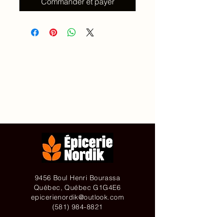
Commander et payer
Accueil
À propos de
Contact
Achetez en ligne
9456 Boul Henri Bourassa
Québec, Québec G1G4E6
epicerienordik@outlook.com
(581) 984-8821