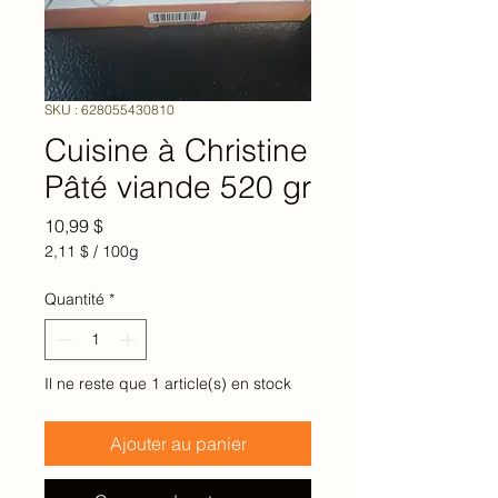
SKU : 628055430810
Cuisine à Christine
Pâté viande 520 gr
Prix
10,99 $
2,11 $
/
100g
2,11 $
pour
Quantité
*
100
Grammes
Il ne reste que 1 article(s) en stock
Ajouter au panier