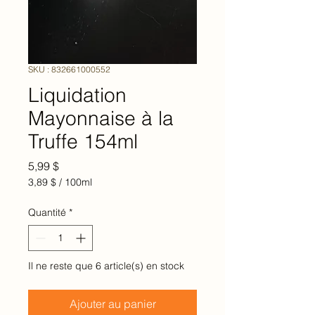
SKU : 832661000552
Liquidation
Mayonnaise à la
Truffe 154ml
Prix
5,99 $
3,89 $
/
100ml
3,89 $
pour
Quantité
*
100
Millilitres
Il ne reste que 6 article(s) en stock
Ajouter au panier