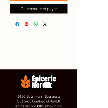
Commander et payer
Accueil
À propos de
Contact
Achetez en ligne
9456 Boul Henri Bourassa
Québec, Québec G1G4E6
epicerienordik@outlook.com