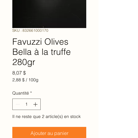
SKU : 832661000170
Favuzzi Olives
Bella à la truffe
280gr
Prix
8,07 $
2,88 $
/
100g
2,88 $
pour
Quantité
*
100
Grammes
Il ne reste que 2 article(s) en stock
Ajouter au panier