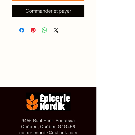
Commander et payer
Accueil
À propos de
Contact
Achetez en ligne
9456 Boul Henri Bourassa
Québec, Québec G1G4E6
epicerienordik@outlook.com