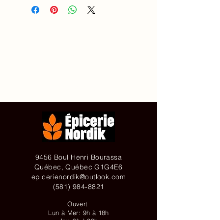
Accueil
À propos de
Contact
Achetez en ligne
9456 Boul Henri Bourassa
Québec, Québec G1G4E6
epicerienordik@outlook.com
(581) 984-8821
Ouvert
Lun à Mer: 9h à 18h