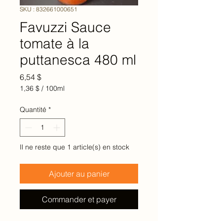
SKU : 832661000651
Favuzzi Sauce
tomate à la
puttanesca 480 ml
Prix
6,54 $
1,36 $
/
100ml
1,36 $
pour
Quantité
*
100
Millilitres
Il ne reste que 1 article(s) en stock
Ajouter au panier
Commander et payer