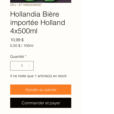
SKU : 8714800036597
Hollandia Bière
importée Holland
4x500ml
Prix
10,99 $
0,55 $
/
100ml
0,55 $
pour
Quantité
*
100
Millilitres
Il ne reste que 1 article(s) en stock
Ajouter au panier
Commander et payer