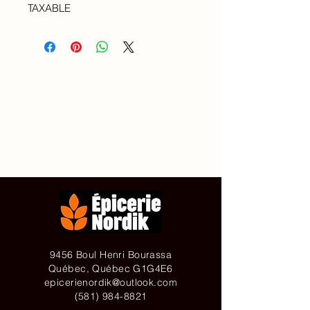
TAXABLE
Accueil
À propos de
Contact
Achetez en ligne
9456 Boul Henri Bourassa
Québec, Québec G1G4E6
epicerienordik@outlook.com
(581) 984-8821