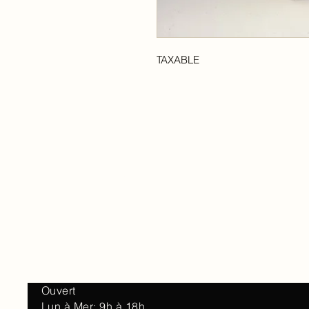
TAXABLE
Accueil
À 
Ouvert
Lun à Mer: 9h à 18h