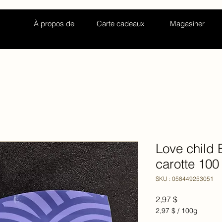
À propos de
Carte cadeaux
Magasiner
Love child
carotte 100
SKU : 058449253051
Prix
2,97 $
2,97 $
/
100g
2,97 $