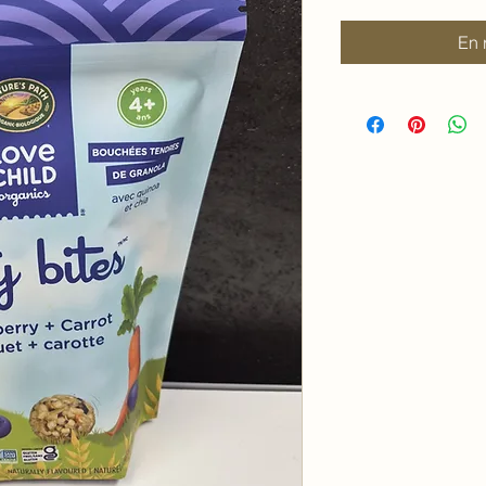
pour
100
En 
Grammes