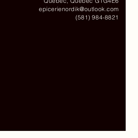
Québec, Québec G1G4E6
epicerienordik@outlook.com
(581) 984-8821