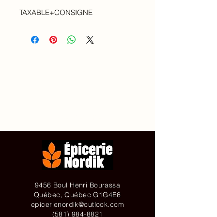
TAXABLE+CONSIGNE
Accueil
À propos de
Contact
Achetez en ligne
9456 Boul Henri Bourassa
Québec, Québec G1G4E6
epicerienordik@outlook.com
(581) 984-8821