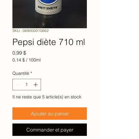
SKU : 069000010662
Pepsi diète 710 ml
Prix
0,99 $
0,14 $
/
100ml
0,14 $
pour
Quantité
*
100
Millilitres
Il ne reste que 5 article(s) en stock
Ajouter au panier
Commander et payer