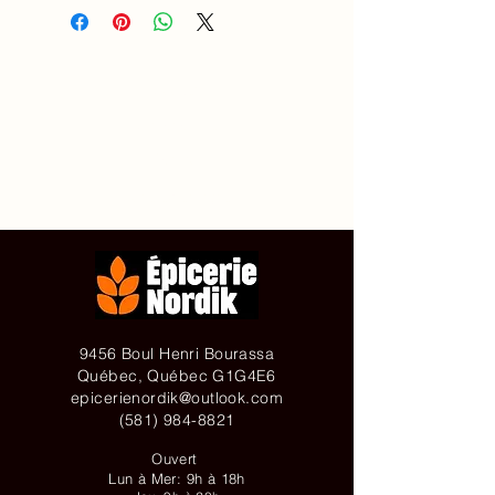
Accueil
À propos de
Contact
Achetez en ligne
9456 Boul Henri Bourassa
Québec, Québec G1G4E6
epicerienordik@outlook.com
(581) 984-8821
Ouvert
Lun à Mer: 9h à 18h