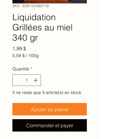
SKU : 628154380719
Liquidation
Grillées au miel
340 gr
Prix
1,99 $
0,59 $
/
100g
0,59 $
pour
Quantité
*
100
Grammes
Il ne reste que 3 article(s) en stock
Ajouter au panier
Commander et payer