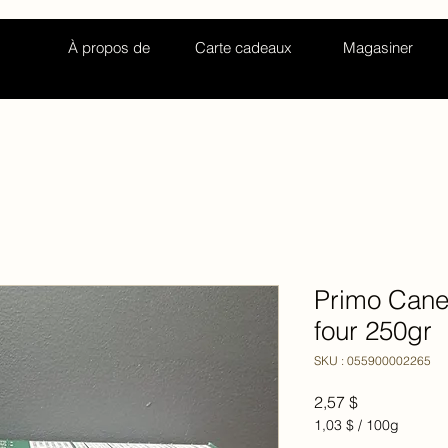
À propos de
Carte cadeaux
Magasiner
Primo Canel
four 250gr
SKU : 055900002265
Prix
2,57 $
1,03 $
/
100g
1,03 $