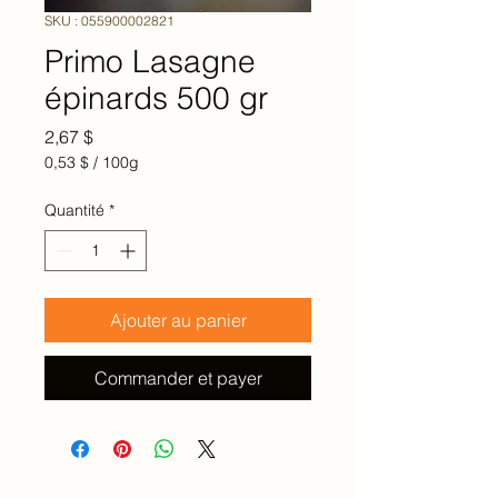
SKU : 055900002821
Primo Lasagne
épinards 500 gr
Prix
2,67 $
0,53 $
/
100g
0,53 $
pour
Quantité
*
100
Grammes
Ajouter au panier
Commander et payer