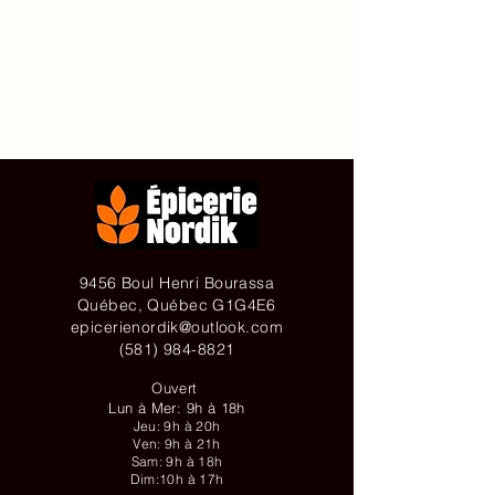
Accueil
À propos de
Contact
Achetez en ligne
9456 Boul Henri Bourassa
Québec, Québec G1G4E6
epicerienordik@outlook.com
(581) 984-8821
Ouvert
Lun à Mer: 9h à 18h
Jeu: 9h à 20h
Ven: 9h à 21h
Sam: 9h à 18h
Dim:10h à 17h