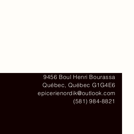
Contact
9456 Boul Henri Bourassa
Québec, Québec G1G4E6
epicerienordik@outlook.com
(581) 984-8821