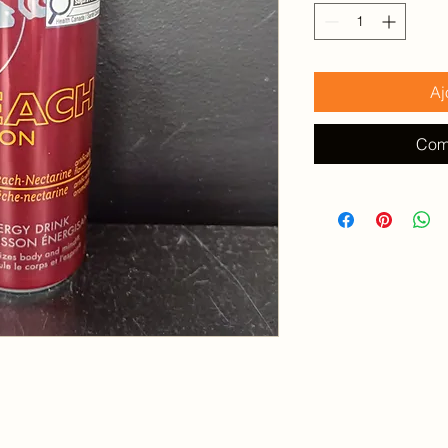
100
Millilitres
Aj
Com