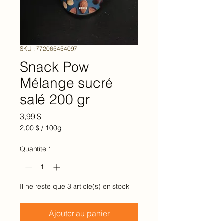
SKU : 772065454097
Snack Pow
Mélange sucré
salé 200 gr
Prix
3,99 $
2,00 $
/
100g
2,00 $
pour
Quantité
*
100
Grammes
Il ne reste que 3 article(s) en stock
Ajouter au panier