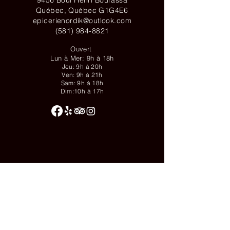
Québec, Québec G1G4E6
epicerienordik@outlook.com
(581) 984-8821
Ouvert
Lun à Mer: 9h à 18h
Jeu: 9h à 20h
Ven: 9h à 21h
Sam: 9h à 18h
Dim:10h à 17h