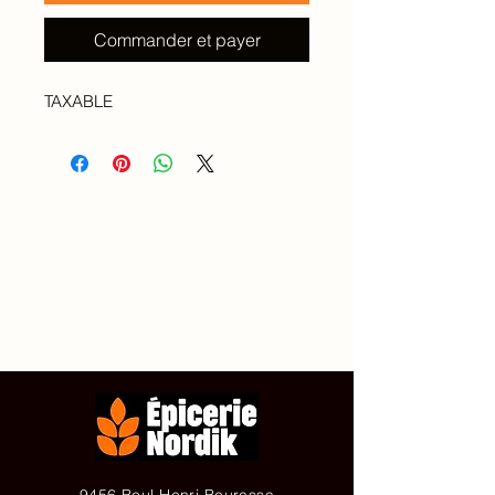
Commander et payer
TAXABLE
Accueil
À propos de
Contact
Achetez en ligne
9456 Boul Henri Bourassa