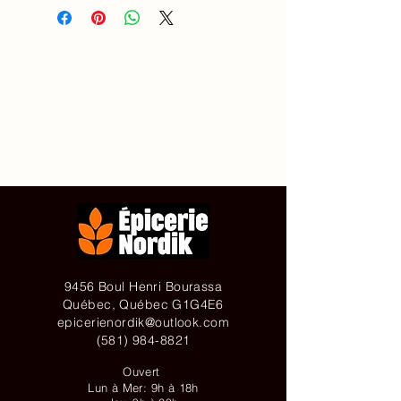
Accueil
À propos de
Contact
Achetez en ligne
9456 Boul Henri Bourassa
Québec, Québec G1G4E6
epicerienordik@outlook.com
(581) 984-8821
Ouvert
Lun à Mer: 9h à 18h