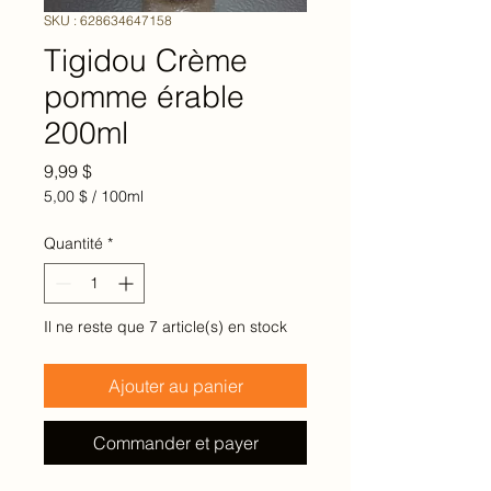
SKU : 628634647158
Tigidou Crème
pomme érable
200ml
Prix
9,99 $
5,00 $
/
100ml
5,00 $
pour
Quantité
*
100
Millilitres
Il ne reste que 7 article(s) en stock
Ajouter au panier
Commander et payer