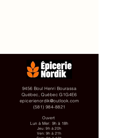
Accueil
À propos de
Contact
Achetez en ligne
9456 Boul Henri Bourassa
Québec, Québec G1G4E6
epicerienordik@outlook.com
(581) 984-8821
Ouvert
Lun à Mer: 9h à 18h
Jeu: 9h à 20h
Ven: 9h à 21h