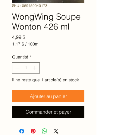
SKU : 069459040173
WongWing Soupe
Wonton 426 ml
Prix
4,99 $
1,17 $
/
100ml
1,17 $
pour
Quantité
*
100
Millilitres
Il ne reste que 1 article(s) en stock
Ajouter au panier
Commander et payer