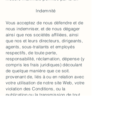
Indemnité
Vous acceptez de nous défendre et de
nous indemniser, et de nous dégager
ainsi que nos sociétés affiliées, ainsi
que nos et leurs directeurs, dirigeants,
agents, sous-traitants et employés
respectifs, de toute perte,
responsabilité, réclamation, dépense (y
compris les frais juridiques) découlant
de quelque manière que ce soit.
provenant de, liés à ou en relation avec
votre utilisation de notre site Web, votre
violation des Conditions, ou la
publication ou la transmission de tout
matériel sur ou via le site Web par
vous, y compris, mais sans s'y limiter,
tout tiers prétendant que toute
information ou les éléments fournis par
vous enfreignent les droits de propriété