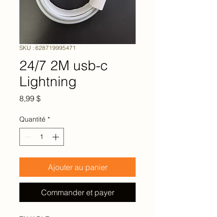
SKU : 628719995471
24/7 2M usb-c
Lightning
Prix
8,99 $
Quantité
*
Ajouter au panier
Commander et payer