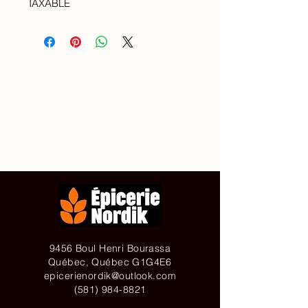
TAXABLE
Accueil
À propos de
Contact
Achetez en ligne
9456 Boul Henri Bourassa
Québec, Québec G1G4E6
epicerienordik@outlook.com
(581) 984-8821