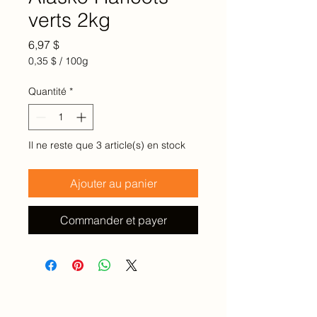
verts 2kg
Prix
6,97 $
0,35 $
/
100g
0,35 $
pour
Quantité
*
100
Grammes
Il ne reste que 3 article(s) en stock
Ajouter au panier
Commander et payer
Accueil