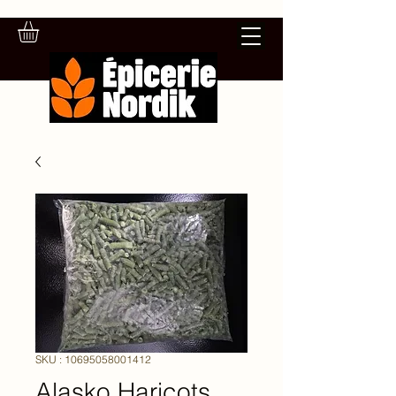
SKU : 10695058001412
Alasko Haricots