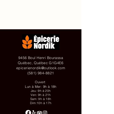
À propos de
Contact
Achetez en ligne
9456 Boul Henri Bourassa
Québec, Québec G1G4E6
epicerienordik@outlook.com
(581) 984-8821
Ouvert
Lun à Mer: 9h à 18h
Jeu: 9h à 20h
Ven: 9h à 21h
Sam: 9h à 18h
Dim:10h à 17h