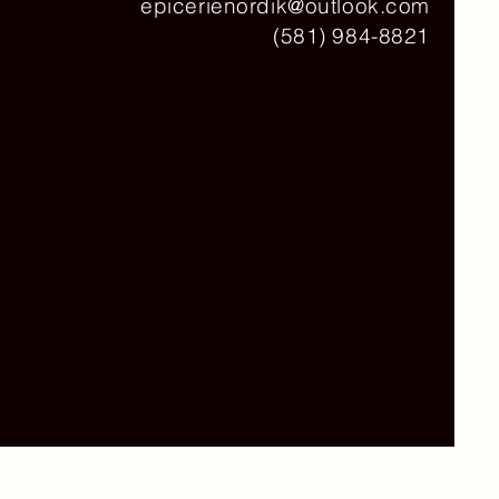
epicerienordik@outlook.com
(581) 984-8821