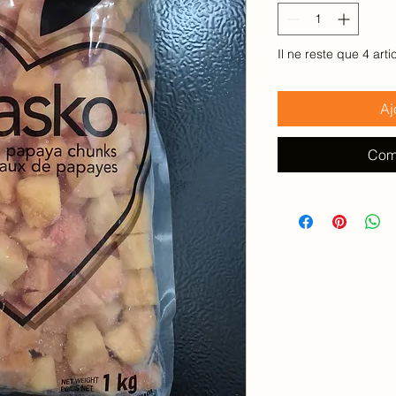
100
Grammes
Il ne reste que 4 arti
Aj
Com