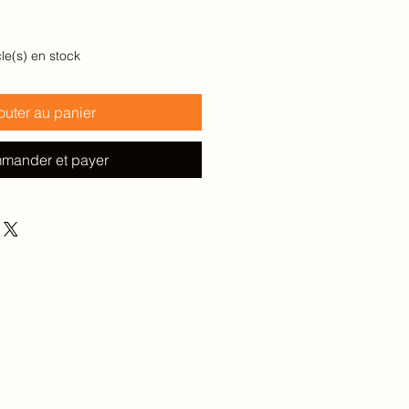
cle(s) en stock
outer au panier
mander et payer