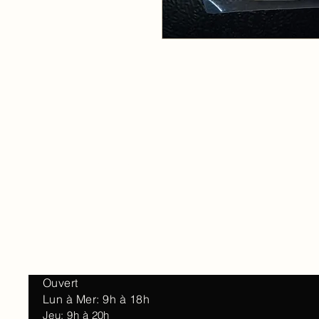
Accueil
À 
Ouvert
Lun à Mer: 9h à 18h
Jeu: 9h à 20h