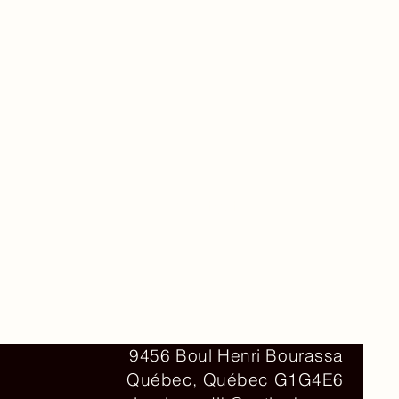
Contact
9456 Boul Henri Bourassa
Québec, Québec G1G4E6