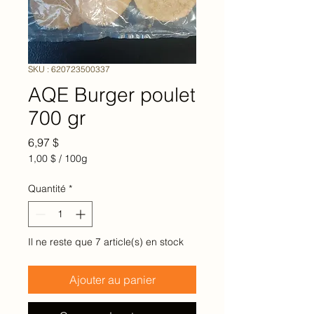
SKU : 620723500337
AQE Burger poulet
700 gr
Prix
6,97 $
1,00 $
/
100g
1,00 $
pour
Quantité
*
100
Grammes
Il ne reste que 7 article(s) en stock
Ajouter au panier