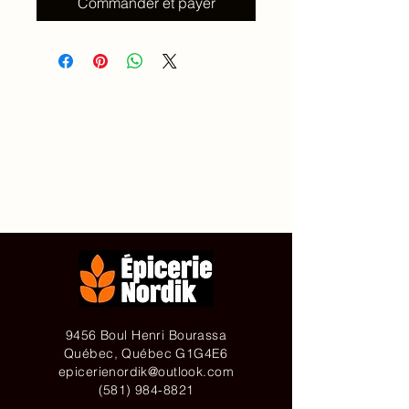
Commander et payer
Accueil
À propos de
Contact
Achetez en ligne
9456 Boul Henri Bourassa
Québec, Québec G1G4E6
epicerienordik@outlook.com
(581) 984-8821