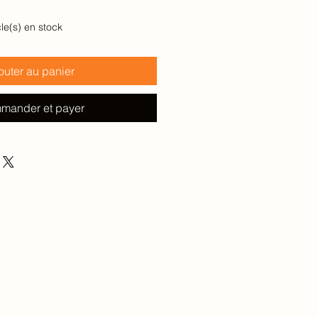
cle(s) en stock
outer au panier
mander et payer