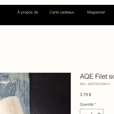
À propos de
Carte cadeaux
Magasiner
AQE Filet s
SKU : 620723102814
Prix
3,79 $
Quantité
*