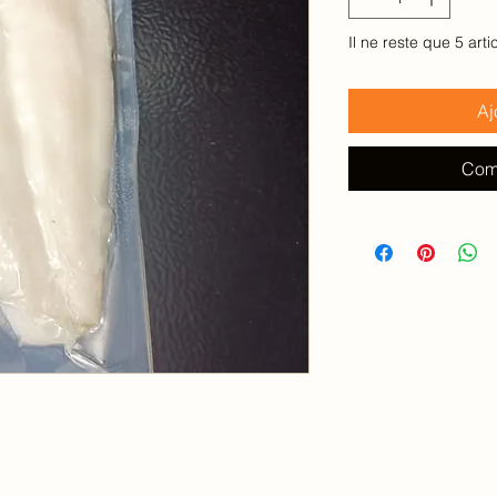
Il ne reste que 5 arti
Aj
Com