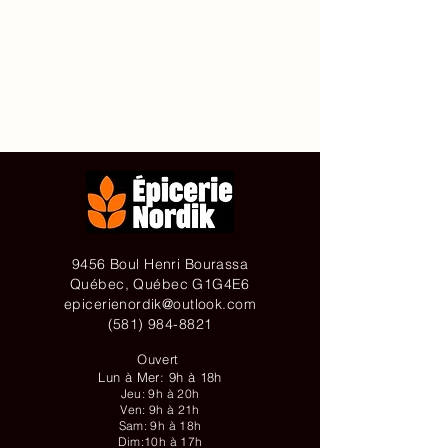
Accueil
À propos de
Contact
Achetez en ligne
9456 Boul Henri Bourassa
Québec, Québec G1G4E6
epicerienordik@outlook.com
(581) 984-8821
Ouvert
Lun à Mer: 9h à 18h
Jeu: 9h à 20h
Ven: 9h à 21h
Sam: 9h à 18h
Dim:10h à 17h