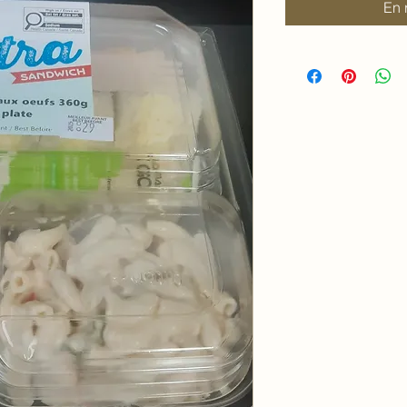
100
En 
Grammes