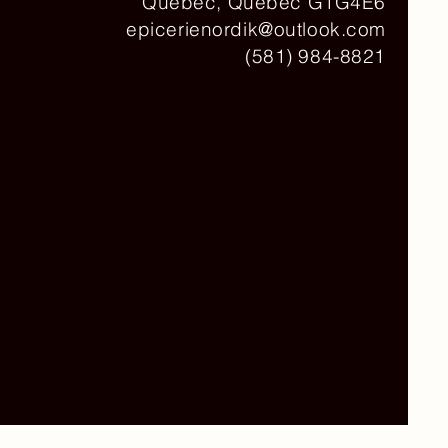
Québec, Québec G1G4E6
epicerienordik@outlook.com
(581) 984-8821