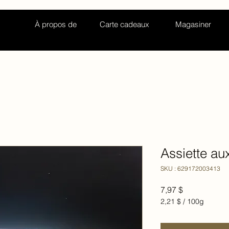
À propos de
Carte cadeaux
Magasiner
Assiette au
SKU : 629172003413
Prix
7,97 $
2,21 $
/
100g
2,21 $
pour