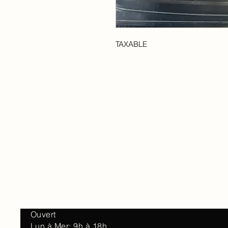
TAXABLE
Accueil
À 
Ouvert
Lun à Mer: 9h à 18h