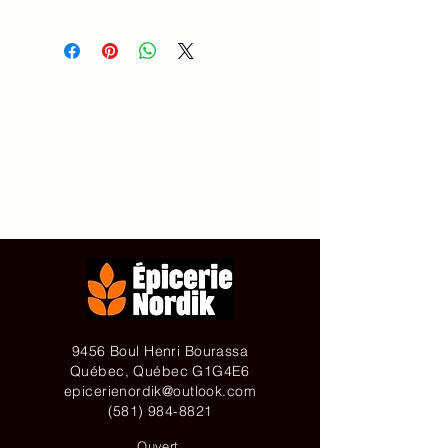
Accueil
À propos de
Contact
Achetez en ligne
9456 Boul Henri Bourassa
Québec, Québec G1G4E6
epicerienordik@outlook.com
(581) 984-8821
Ouvert