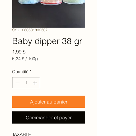
SKU : 060631932507
Baby dipper 38 gr
Prix
1,99 $
5,24 $
/
100g
5,24 $
pour
Quantité
*
100
Grammes
Ajouter au panier
Commander et payer
TAXABLE