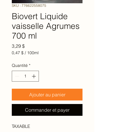
SKU : 776622558075
Biovert Liquide
vaisselle Agrumes
700 ml
Prix
3,29 $
0,47 $
/
100ml
0,47 $
pour
Quantité
*
100
Millilitres
Ajouter au panier
Commander et payer
TAXABLE