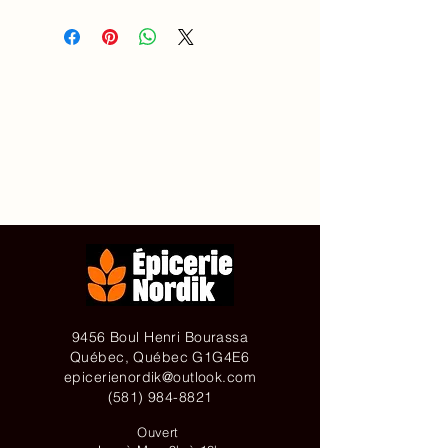
Accueil
À propos de
Contact
Achetez en ligne
9456 Boul Henri Bourassa
Québec, Québec G1G4E6
epicerienordik@outlook.com
(581) 984-8821
Ouvert