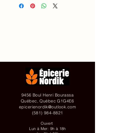
Accueil
À propos de
Contact
Achetez en ligne
9456 Boul Henri Bourassa
Québec, Québec G1G4E6
epicerienordik@outlook.com
(581) 984-8821
Ouvert
Lun à Mer: 9h à 18h