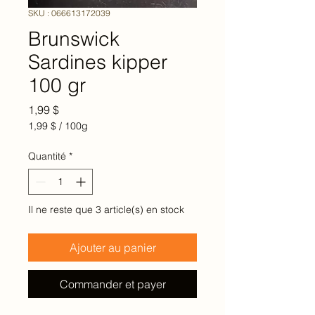
SKU : 066613172039
Brunswick
Sardines kipper
100 gr
Prix
1,99 $
1,99 $
/
100g
1,99 $
pour
Quantité
*
100
Grammes
Il ne reste que 3 article(s) en stock
Ajouter au panier
Commander et payer