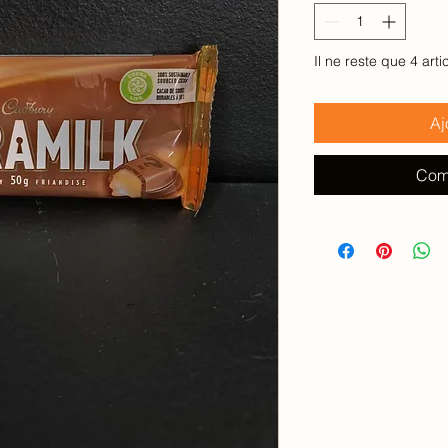
100
Grammes
Il ne reste que 4 arti
Aj
Com