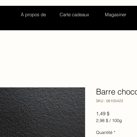
À propos de
Carte cadeaux
Magasiner
Barre choco
SKU : 06105422
Prix
1,49 $
2,98 $
/
100g
2,98 $
pour
Quantité
*