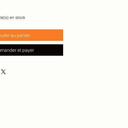
cle(s) en stock
outer au panier
mander et payer