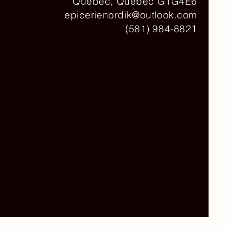
Québec, Québec G1G4E6
epicerienordik@outlook.com
(581) 984-8821