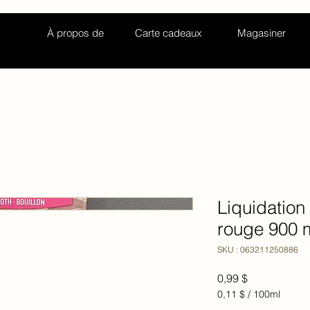
À propos de
Carte cadeaux
Magasiner
Liquidation
rouge 900 
SKU : 063211250886
Prix
0,99 $
0,11 $
/
100ml
0,11 $