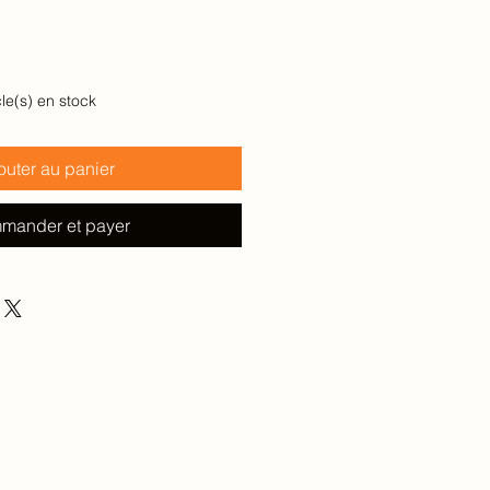
cle(s) en stock
outer au panier
mander et payer