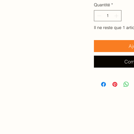
pour
Quantité
*
100
Millilitres
Il ne reste que 1 arti
Aj
Com