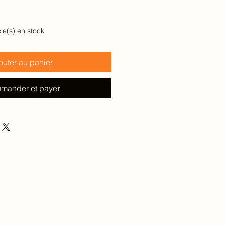
cle(s) en stock
outer au panier
mander et payer