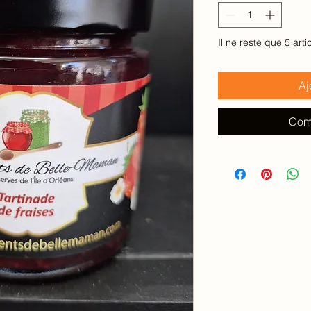
100
Millilitres
Il ne reste que 5 arti
Aj
Com