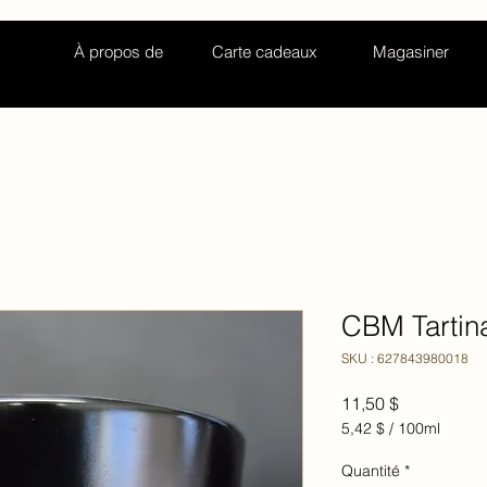
À propos de
Carte cadeaux
Magasiner
CBM Tartin
SKU : 627843980018
Prix
11,50 $
5,42 $
/
100ml
5,42 $
pour
Quantité
*