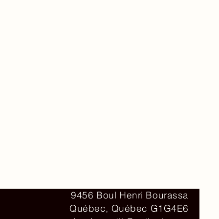
Contact
9456 Boul Henri Bourassa
Québec, Québec G1G4E6