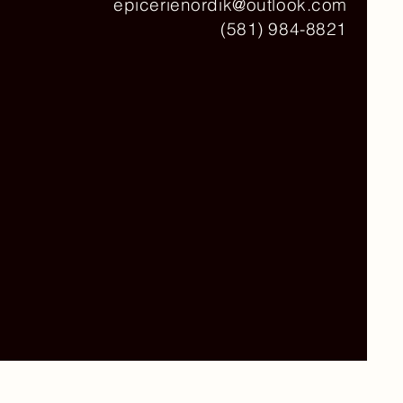
epicerienordik@outlook.com
(581) 984-8821