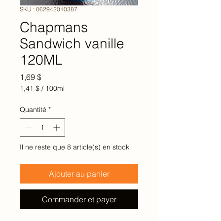
SKU : 062942010387
Chapmans
Sandwich vanille
120ML
Prix
1,69 $
1,41 $
/
100ml
1,41 $
pour
Quantité
*
100
Millilitres
Il ne reste que 8 article(s) en stock
Ajouter au panier
Commander et payer