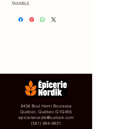
TAXABLE
Accueil
À propos de
Contact
Achetez en ligne
9456 Boul Henri Bourassa
Québec, Québec G1G4E6
epicerienordik@outlook.com
(581) 984-8821