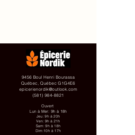
Accueil
À propos de
Contact
Achetez en ligne
9456 Boul Henri Bourassa
Québec, Québec G1G4E6
epicerienordik@outlook.com
(581) 984-8821
Ouvert
Lun à Mer: 9h à 18h
Jeu: 9h à 20h
Ven: 9h à 21h
Sam: 9h à 18h
Dim:10h à 17h