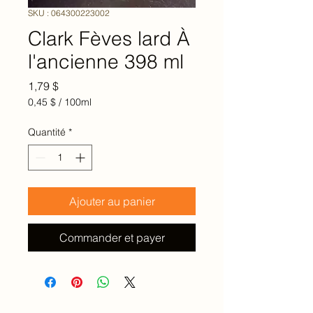
SKU : 064300223002
Clark Fèves lard À
l'ancienne 398 ml
Prix
1,79 $
0,45 $
/
100ml
0,45 $
pour
Quantité
*
100
Millilitres
Ajouter au panier
Commander et payer