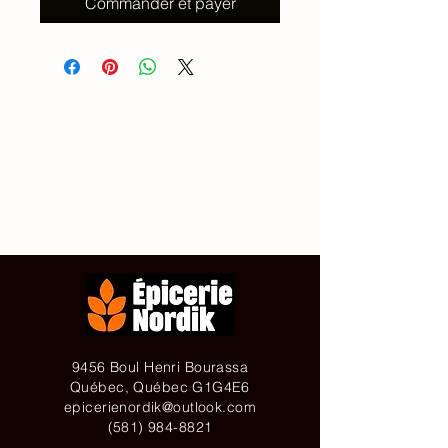
Commander et payer
Accueil
À propos de
Contact
Achetez en ligne
9456 Boul Henri Bourassa
Québec, Québec G1G4E6
epicerienordik@outlook.com
(581) 984-8821