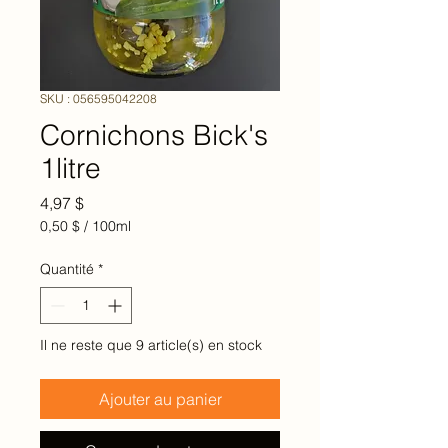
SKU : 056595042208
Cornichons Bick's
1litre
Prix
4,97 $
0,50 $
/
100ml
0,50 $
pour
Quantité
*
100
Millilitres
Il ne reste que 9 article(s) en stock
Ajouter au panier