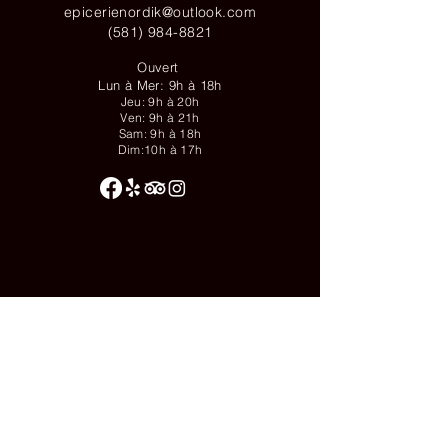
epicerienordik@outlook.com
(581) 984-8821
Ouvert
Lun à Mer: 9h à 18h
Jeu: 9h à 20h
Ven: 9h à 21h
Sam: 9h à 18h
Dim:10h à 17h