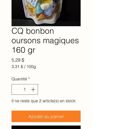
CQ bonbon
oursons magiques
160 gr
Prix
5,29 $
3,31 $
/
100g
3,31 $
pour
Quantité
*
100
Grammes
Il ne reste que 2 article(s) en stock
Ajouter au panier