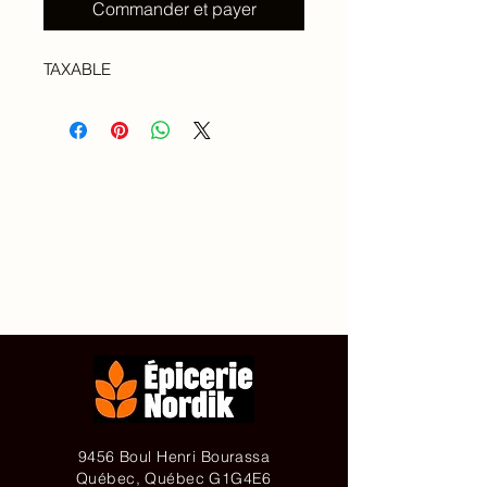
Commander et payer
TAXABLE
Accueil
À propos de
Contact
Achetez en ligne
9456 Boul Henri Bourassa
Québec, Québec G1G4E6