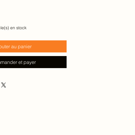
cle(s) en stock
outer au panier
mander et payer