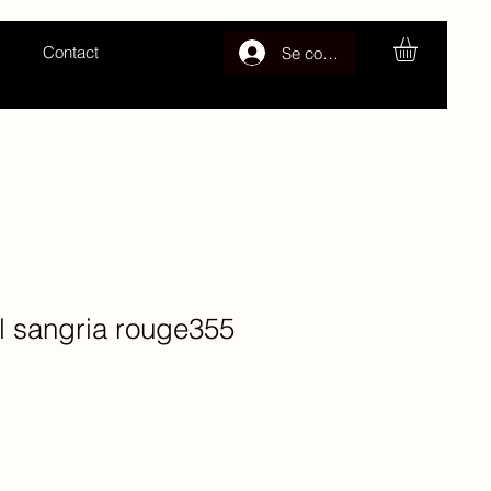
Contact
Se connecter
l sangria rouge355