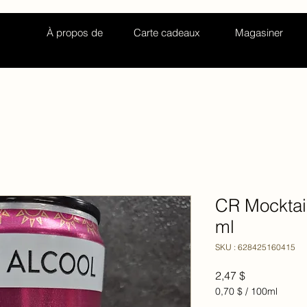
À propos de
Carte cadeaux
Magasiner
CR Mocktai
ml
SKU : 628425160415
Prix
2,47 $
0,70 $
/
100ml
0,70 $