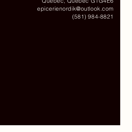
Québec, Québec G1G4E6
epicerienordik@outlook.com
(581) 984-8821