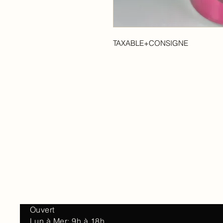
TAXABLE+CONSIGNE
Accueil
À 
Ouvert
Lun à Mer: 9h à 18h