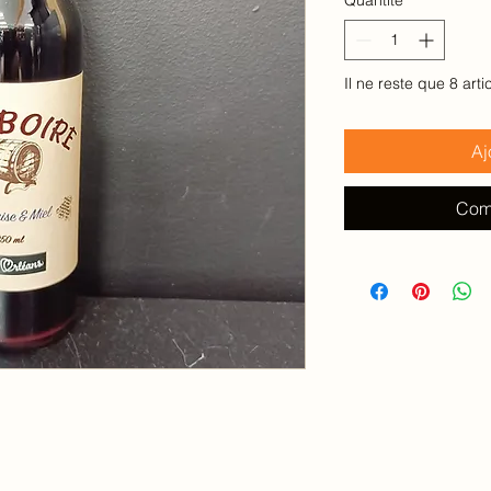
100
Millilitres
Il ne reste que 8 arti
Aj
Com