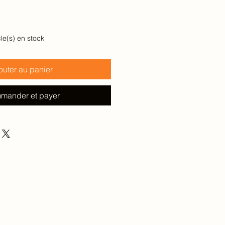
cle(s) en stock
outer au panier
mander et payer