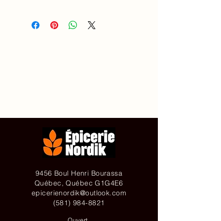
Accueil
À propos de
Contact
Achetez en ligne
9456 Boul Henri Bourassa
Québec, Québec G1G4E6
epicerienordik@outlook.com
(581) 984-8821
Ouvert