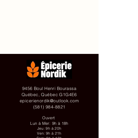
Accueil
À propos de
Contact
Achetez en ligne
9456 Boul Henri Bourassa
Québec, Québec G1G4E6
epicerienordik@outlook.com
(581) 984-8821
Ouvert
Lun à Mer: 9h à 18h
Jeu: 9h à 20h
Ven: 9h à 21h