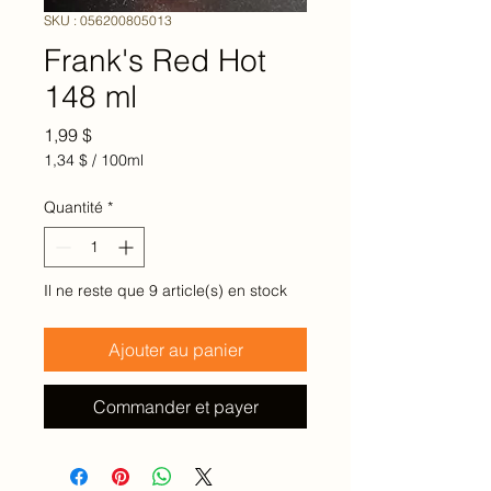
SKU : 056200805013
Frank's Red Hot
148 ml
Prix
1,99 $
1,34 $
/
100ml
1,34 $
pour
Quantité
*
100
Millilitres
Il ne reste que 9 article(s) en stock
Ajouter au panier
Commander et payer