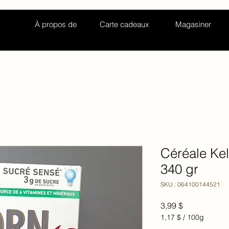
À propos de
Carte cadeaux
Magasiner
Céréale Kel
340 gr
SKU : 064100144521
Prix
3,99 $
1,17 $
/
100g
1,17 $