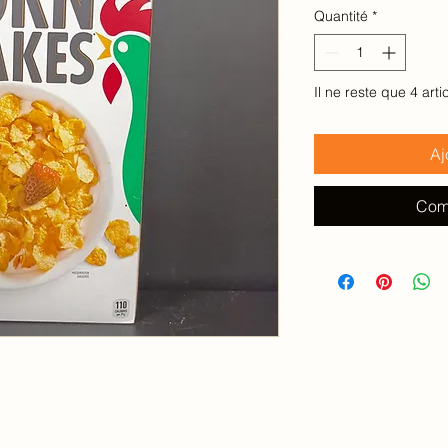
pour
Quantité
*
100
Grammes
Il ne reste que 4 arti
Aj
Com