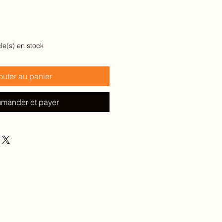
cle(s) en stock
outer au panier
mander et payer