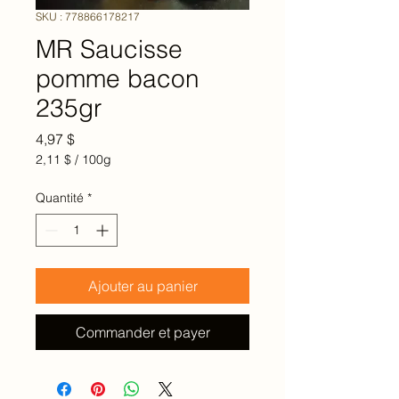
SKU : 778866178217
MR Saucisse
pomme bacon
235gr
Prix
4,97 $
2,11 $
/
100g
2,11 $
pour
Quantité
*
100
Grammes
Ajouter au panier
Commander et payer