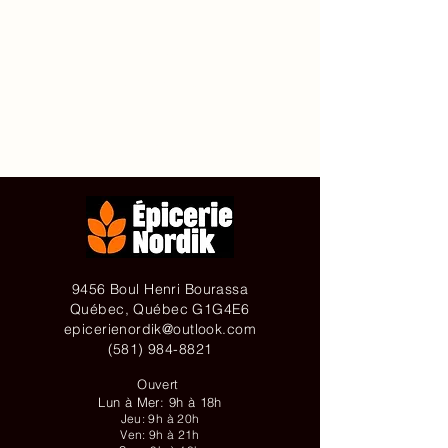
Accueil
À propos de
Contact
Achetez en ligne
9456 Boul Henri Bourassa
Québec, Québec G1G4E6
epicerienordik@outlook.com
(581) 984-8821
Ouvert
Lun à Mer: 9h à 18h
Jeu: 9h à 20h
Ven: 9h à 21h