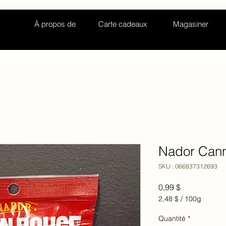
À propos de
Carte cadeaux
Magasiner
Nador Cann
SKU : 066837312693
Prix
0,99 $
2,48 $
/
100g
2,48 $
pour
Quantité
*