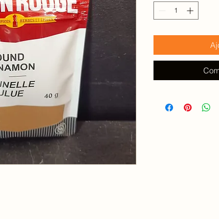
100
Grammes
Aj
Com