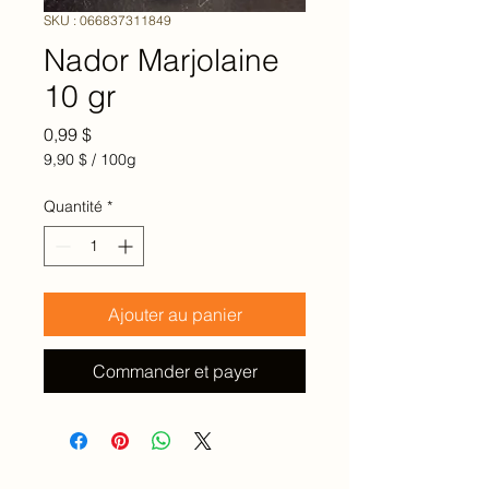
SKU : 066837311849
Nador Marjolaine
10 gr
Prix
0,99 $
9,90 $
/
100g
9,90 $
pour
Quantité
*
100
Grammes
Ajouter au panier
Commander et payer