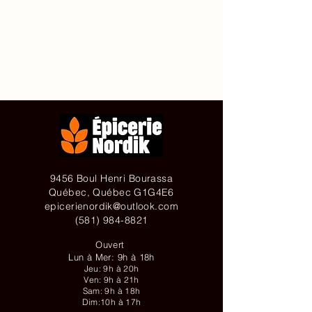
Accueil
À propos de
Contact
Achetez en ligne
9456 Boul Henri Bourassa
Québec, Québec G1G4E6
epicerienordik@outlook.com
(581) 984-8821
Ouvert
Lun à Mer: 9h à 18h
Jeu: 9h à 20h
Ven: 9h à 21h
Sam: 9h à 18h
Dim:10h à 17h