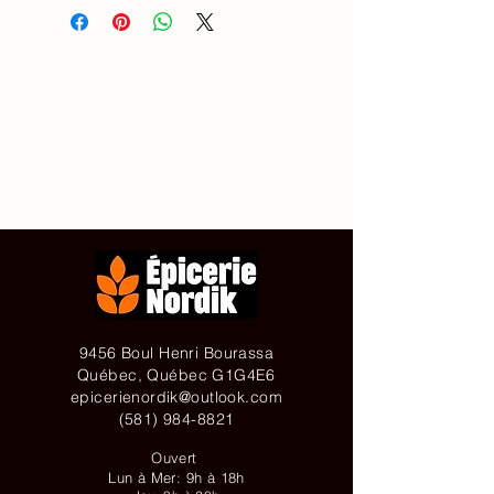
Accueil
À propos de
Contact
Achetez en ligne
9456 Boul Henri Bourassa
Québec, Québec G1G4E6
epicerienordik@outlook.com
(581) 984-8821
Ouvert
Lun à Mer: 9h à 18h