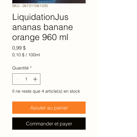
SKU : 067311061335
LiquidationJus
ananas banane
orange 960 ml
Prix
0,99 $
0,10 $
/
100ml
0,10 $
pour
Quantité
*
100
Millilitres
Il ne reste que 4 article(s) en stock
Ajouter au panier
Commander et payer