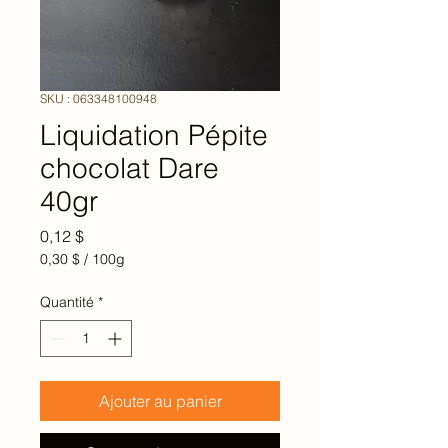
SKU : 063348100948
Liquidation Pépite
chocolat Dare
40gr
Prix
0,12 $
0,30 $
/
100g
0,30 $
pour
Quantité
*
100
Grammes
Ajouter au panier