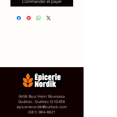
Commander et payer
Accueil
À propos de
Contact
Achetez en ligne
9456 Boul Henri Bourassa
Québec, Québec G1G4E6
epicerienordik@outlook.com
(581) 984-8821