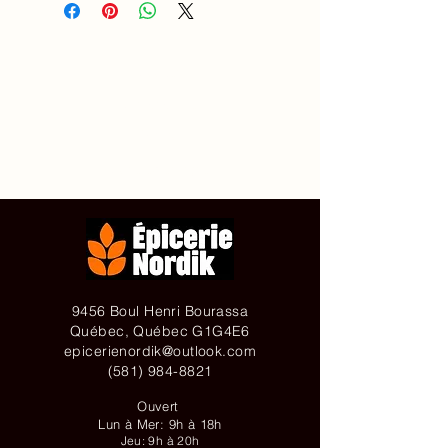
Accueil
À propos de
Contact
Achetez en ligne
9456 Boul Henri Bourassa
Québec, Québec G1G4E6
epicerienordik@outlook.com
(581) 984-8821
Ouvert
Lun à Mer: 9h à 18h
Jeu: 9h à 20h