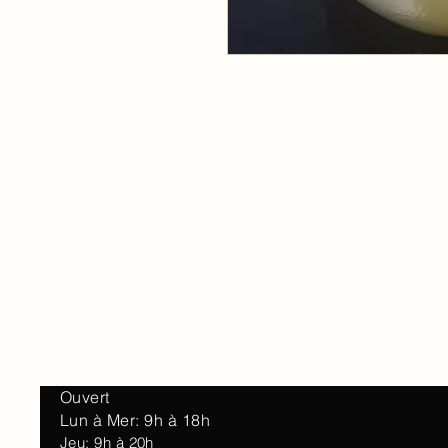
Accueil
À 
Ouvert
Lun à Mer: 9h à 18h
Jeu: 9h à 20h