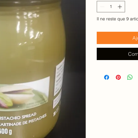
100
Grammes
Il ne reste que 9 arti
Aj
Com