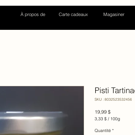
À propos de
Carte cadeaux
Magasiner
Pisti Tarti
SKU : 8032523532456
Prix
19,99 $
3,33 $
/
100g
3,33 $
pour
Quantité
*