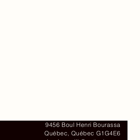
Contact
9456 Boul Henri Bourassa
Québec, Québec G1G4E6