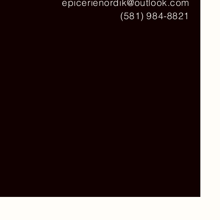
epicerienordik@outlook.com
(581) 984-8821