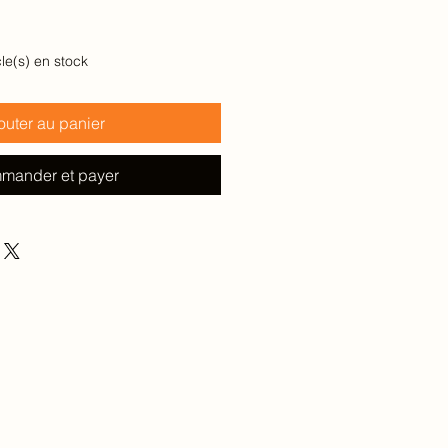
cle(s) en stock
outer au panier
mander et payer